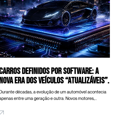
BMW iX5.
Carros definidos por software: a
nova era dos veículos “atualizáveis”.
Durante décadas, a evolução de um automóvel acontecia
apenas entre uma geração e outra. Novos motores,
tecnologias ou melhorias de desempenho dependiam do
lançamento de um novo modelo. Hoje, porém, a indústria
automotiva atravessa uma transformação silenciosa e
extremamente sofisticada. Hoje, o carro deixou de ser
apenas uma máquina mecânica e passou a funcionar como