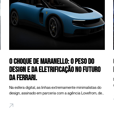
É justamente nesse ponto que as adegas residenciais
deixam de ser um item de decoração para se tornarem
uma verdadeira infraestrutura de preservação.
O Choque de Maranello: O Peso do
Design e da Eletrificação no Futuro
da Ferrari.
Na esfera digital, as linhas extremamente minimalistas do
design, assinado em parceria com a agência Lovefrom, de
Jony Ive e Marc Newson, tornaram-se alvo de forte
contestação. Sendo o primeiro veículo de cinco lugares da
marca, a substituição das tradicionais formas musculosas e