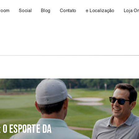
room
Social
Blog
Contato
Localização
Loja On
room
Social
Blog
Contato
Localização
Loja On
 O ESPORTE DA